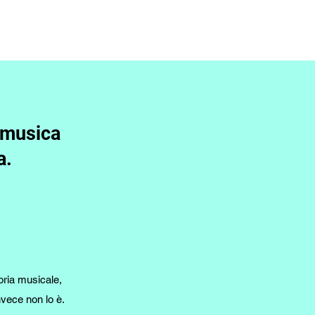
a musica
a.
oria musicale,
nvece non lo è.