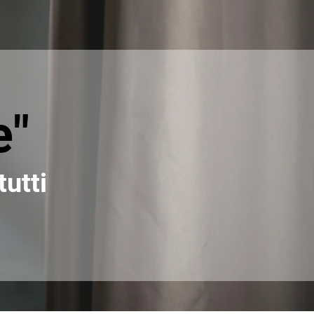
e"
tutti