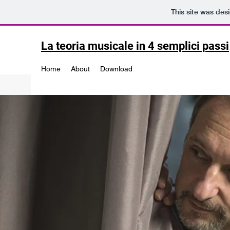
This site was des
La teoria musicale in 4 semplici passi
Home
About
Download