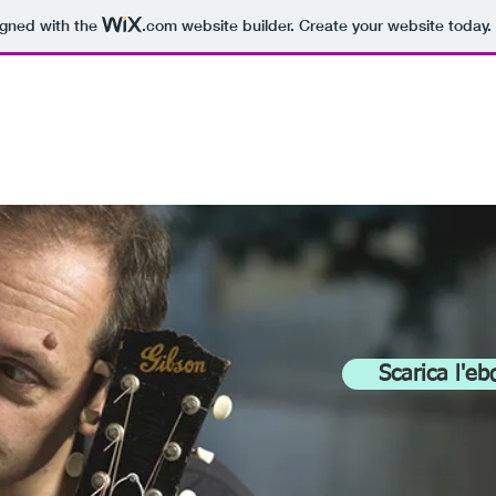
igned with the
.com
website builder. Create your website today.
Scarica l'eb